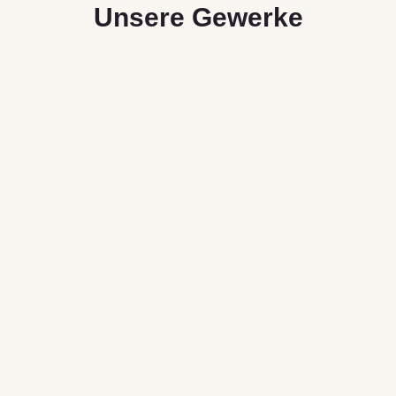
Unsere Gewerke
Wäscherei
Textilarbeiten
Handmade-Produkte
Garten- & Landschaftspflege
Verpackungen &
Konfektionierungen
Datenarchivierung